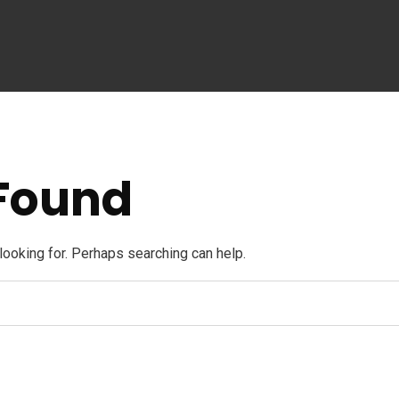
Found
osa, Choloma, Cortes Régimen: Zoli
 looking for. Perhaps searching can help.