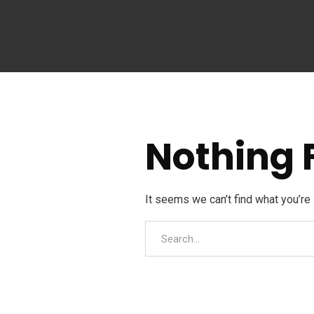
Nothing 
Zona Libre Inhdelva, 800 Mts. Desvío a La Jut
It seems we can’t find what you’re
Phn:
+504 2634-1190
+504 2544-1190
Noticias
Empresa
Servicios